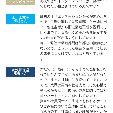
高校生とのインターンシップは、会社の中
インタビュアー
でどなたが担当されているんですか？
最初のオリエンテーションを私が進め、そ
玉川工業㈱
河村さん
の後、工場に関しては製造部長と一緒に回
り、各担当者から順に製造工程を説明して
いく形です。なるべく若手から熟練まで多
くの社員が関わるようにしています。
特に、弊社の製造部門は外部との接触が少
ないので、こういった機会を活用して社員
の成長につなげていければと思っていま
す。
弊社では、最初は一から十まで全部私が行
㈲浅野保温
浅野さん
っていたんですが、あまりにも大変だった
ので、徐々に社員に引き継いでいます。今
では、業界の実情や社会人としての心構え
等は私から話し、図面や製造に関しては社
員やパートさんにお願いしています。
担当の社員同士で、生徒でも作れるケース
やごみ箱について主体的に話していること
もあるので、社風にも良い影響があったか