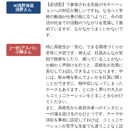
【必須型】で参加される生徒のモチベーシ
㈲浅野保温
浅野さん
ョンへの対応が難しいですね。なるべく学
校の勉強が仕事の役に立つように、今の生
活や社会での活動のつながりを意識して進
めていますが、なかなかうまくいかないで
す。
特に高校生が「安心」できる環境づくりが
(一社)アスバシ
小柳さん
非常に大切です。例えば、社員みんなが笑
顔で挨拶をしたり、困っていることがない
か細かく声掛けを行うと、高校生が次第に
安心してお話しできるようになります。中
には、飲み物を飲んでよいかを社員に聞く
ことができずに、熱中症になってしまった
ケースもあります。とにかく周りの大人か
らコミュニケーションをとることを心がけ
てください。
また、高校生から各担当者へのインタビュ
ーの場を設けるのもひとつです。テーマや
項目を事前に設定しておけば、コミュニケ
ーションが苦手な生徒でも迷うことなく話