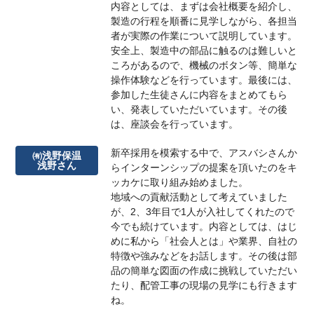
内容としては、まずは会社概要を紹介し、
製造の行程を順番に見学しながら、各担当
者が実際の作業について説明しています。
安全上、製造中の部品に触るのは難しいと
ころがあるので、機械のボタン等、簡単な
操作体験などを行っています。最後には、
参加した生徒さんに内容をまとめてもら
い、発表していただいています。その後
は、座談会を行っています。
新卒採用を模索する中で、アスバシさんか
㈲浅野保温
浅野さん
らインターンシップの提案を頂いたのをキ
ッカケに取り組み始めました。
地域への貢献活動として考えていました
が、2、3年目で1人が入社してくれたので
今でも続けています。内容としては、はじ
めに私から「社会人とは」や業界、自社の
特徴や強みなどをお話します。その後は部
品の簡単な図面の作成に挑戦していただい
たり、配管工事の現場の見学にも行きます
ね。