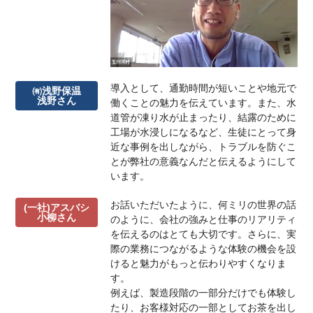
導入として、通勤時間が短いことや地元で
㈲浅野保温
浅野さん
働くことの魅力を伝えています。また、水
道管が凍り水が止まったり、結露のために
工場が水浸しになるなど、生徒にとって身
近な事例を出しながら、トラブルを防ぐこ
とが弊社の意義なんだと伝えるようにして
います。
お話いただいたように、何ミリの世界の話
(一社)アスバシ
小柳さん
のように、会社の強みと仕事のリアリティ
を伝えるのはとても大切です。さらに、実
際の業務につながるような体験の機会を設
けると魅力がもっと伝わりやすくなりま
す。
例えば、製造段階の一部分だけでも体験し
たり、お客様対応の一部としてお茶を出し