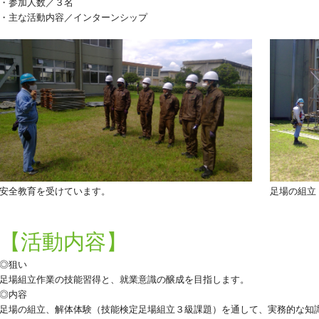
・参加人数／３名
・主な活動内容／インターンシップ
安全教育を受けています。
足場の組立
【活動内容】
◎狙い
足場組立作業の技能習得と、就業意識の醸成を目指します。
◎内容
足場の組立、解体体験（技能検定足場組立３級課題）を通して、実務的な知識