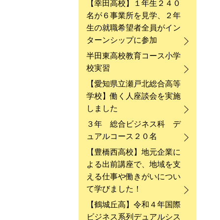
【幸田高校】１年生２４０
名が６事業所を見学、２年
生の就職希望者全員がイン
ターンシップに参加
半田東高校教育コース小学
校実習
【愛知県立瀬戸北総合高等
学校】働く人座談会を実施
しました
３年 総合ビジネス科 デ
ュアルコース２０名
【豊橋西高校】地元企業に
よる出前講座で、地域を支
える仕事や働きがいについ
て学びました！
【鶴城丘高】令和４年国際
ビジネス系列デュアルシス