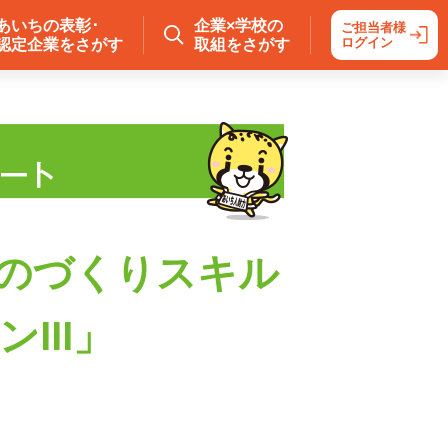
あいちの表彰･
企業×学校の
ご担当者様
ログイン
認定企業をさがす
取組をさがす
のづくりスキル
ンⅢ」