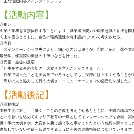
・主な活動内容／インターンシップ
【活動内容】
◎狙い
企業の業務を直接体験することにより、職業選択能力や職業意識の育成を図
向上を図るとともに、自己の職業適性や将来設計について考えさせる。
◎内容
各インターンシップ先により、細かな内容は違うが、①自己紹介、②企業
場見学、④実際の業務の手伝いなどを行った。
◎児童・生徒の反応
「仕事をする事の大切さ、大変さを学ぶことができました」
「授業で習ったことを実習先でやろうとしても、実際には上手くやることが
「周りの人と協力して行う大切さ、コミュニケーションの必要性を感じた」
【活動後記】
◎活動後記
本校生徒に対し、「働く」ことの意義を考えさせるとともに、実際の職場で
という願いを込めてキャリア教育の一環としてインターンシップを企画、実
働く事の大切さや、大変さを肌で感じ取る事ができたという感想を聞きまし
参加していない生徒へ伝達できるように今後の進路指導につなげていきます