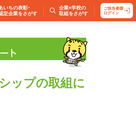
あいちの表彰･
企業×学校の
ご担当者様
ログイン
認定企業をさがす
取組をさがす
シップの取組に