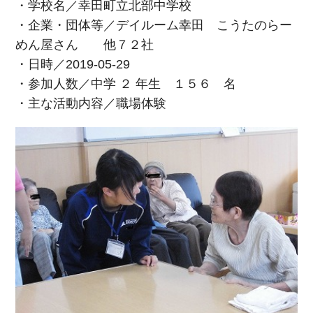
・学校名／幸田町立北部中学校
・企業・団体等／デイルーム幸田 こうたのらー
めん屋さん 他７２社
・日時／2019-05-29
・参加人数／中学 ２ 年生 １５６ 名
・主な活動内容／職場体験