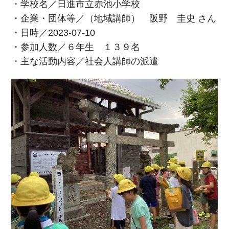
・学校名／日進市立赤池小学校
・企業・団体等／（地域講師） 阪野 圭史 さん
・日時／2023-07-10
・参加人数／６年生 １３９名
・主な活動内容／社会人講師の派遣