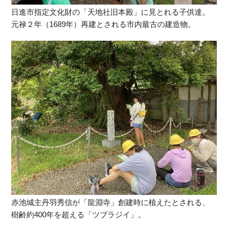
日進市指定文化財の「天地社旧本殿」に見とれる子供達。
元禄２年（1689年）再建とされる市内最古の建造物。
赤池城主丹羽秀信が「龍淵寺」創建時に植えたとされる、
樹齢約400年を超える「ツブラジイ」。