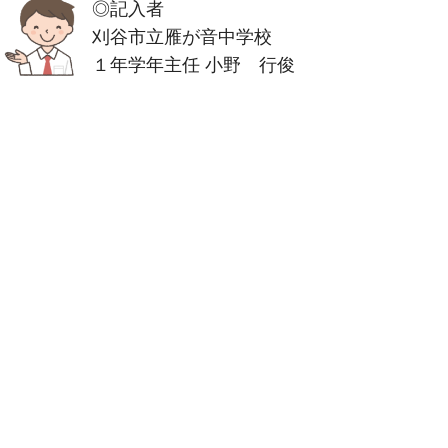
◎記入者
刈谷市立雁が音中学校
１年学年主任 小野 行俊