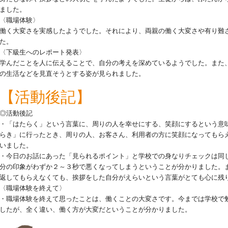
ました。
〈職場体験〉
働く大変さを実感したようでした。それにより、両親の働く大変さや有り難
た。
〈下級生へのレポート発表〉
学んだことを人に伝えることで、自分の考えを深めているようでした。また
の生活などを見直そうとする姿が見られました。
【活動後記】
◎活動後記
・「はたらく」という言葉に、周りの人を幸せにする、笑顔にするという意
らき」に行ったとき、周りの人、お客さん、利用者の方に笑顔になってもら
いました。
・今日のお話にあった「見られるポイント」と学校での身なりチェックは同
分の印象がわずか２～３秒で悪くなってしまうということが分かりました。
返してもらえなくても、挨拶をした自分がえらいという言葉がとても心に残
〈職場体験を終えて〉
・職場体験を終えて思ったことは、働くことの大変さです。今までは学校で
したが、全く違い、働く方が大変だということが分かりました。