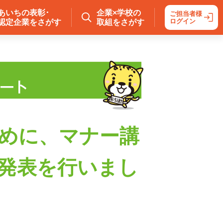
あいちの表彰･
企業×学校の
ご担当者様
ログイン
認定企業をさがす
取組をさがす
めに、マナー講
発表を行いまし