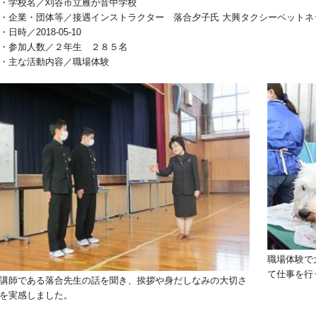
・学校名／刈谷市立雁が音中学校
・企業・団体等／接遇インストラクター 落合夕子氏 大興タクシーペットネ
・日時／2018-05-10
・参加人数／２年生 ２８５名
・主な活動内容／職場体験
職場体験で
て仕事を行
講師である落合先生の話を聞き、挨拶や身だしなみの大切さ
を実感しました。