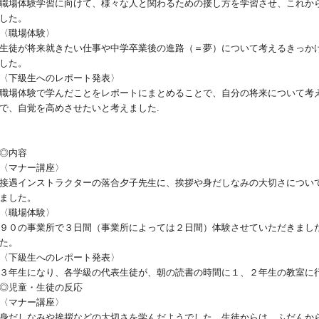
職場体験学習に向けて、様々な人と関わるための接し方を学習させ、これか
した。
〈職場体験〉
生徒が将来就きたい仕事や中学卒業後の進路（＝夢）について考えるきっか
した。
〈下級生へのレポート発表〉
職場体験で学んだことをレポートにまとめることで、自分の将来について考
で、自覚を高めさせたいと考えました.
◎内容
〈マナー講座〉
接遇インストラクターの落合夕子先生に、挨拶や身だしなみの大切さについ
ました。
〈職場体験〉
９０の事業所で３日間（事業所によっては２日間）体験させていただきまし
た。
〈下級生へのレポート発表〉
３年生になり、各学級の代表生徒が、朝の読書の時間に１、２年生の教室に
◎児童・生徒の反応
〈マナー講座〉
身だしなみや挨拶などの大切さを学んだようでした。生徒からは、ふだんか