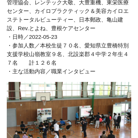
管理協会、レンテック大敬、大豊重機、東栄医療
センター、カイロプラクティック＆美容カイロエ
ステトータルビューティー、日本郵政、亀山建
設、Rev.とよね、豊根ケアセンター
・日時／2022-05-23
・参加人数／本校生徒７０名、愛知県立豊橋特別
支援学校山嶺教室９名、北設楽郡４中学２年生４
７名 計１２６名
・主な活動内容／職業インタビュー