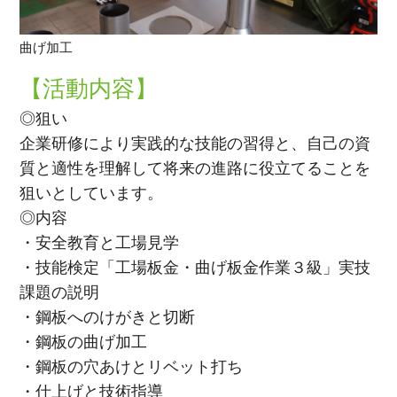
曲げ加工
【活動内容】
◎狙い
企業研修により実践的な技能の習得と、自己の資
質と適性を理解して将来の進路に役立てることを
狙いとしています。
◎内容
・安全教育と工場見学
・技能検定「工場板金・曲げ板金作業３級」実技
課題の説明
・鋼板へのけがきと切断
・鋼板の曲げ加工
・鋼板の穴あけとリベット打ち
・仕上げと技術指導