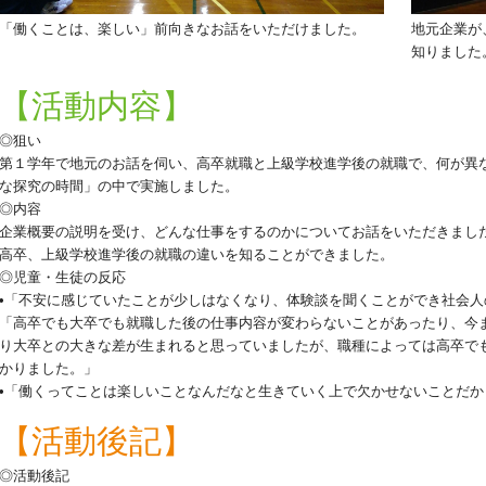
「働くことは、楽しい」前向きなお話をいただけました。
地元企業が
知りました
【活動内容】
◎狙い
第１学年で地元のお話を伺い、高卒就職と上級学校進学後の就職で、何が異
な探究の時間」の中で実施しました。
◎内容
企業概要の説明を受け、どんな仕事をするのかについてお話をいただきまし
高卒、上級学校進学後の就職の違いを知ることができました。
◎児童・生徒の反応
•「不安に感じていたことが少しはなくなり、体験談を聞くことができ社会
「高卒でも大卒でも就職した後の仕事内容が変わらないことがあったり、今
り大卒との大きな差が生まれると思っていましたが、職種によっては高卒で
かりました。」
•「働くってことは楽しいことなんだなと生きていく上で欠かせないことだ
【活動後記】
◎活動後記