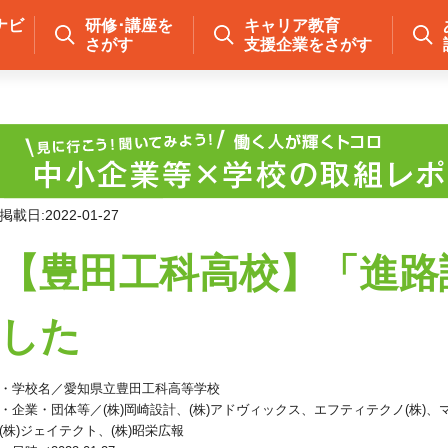
ナビ
研修･講座を
キャリア教育
さがす
支援企業をさがす
掲載日:2022-01-27
【豊田工科高校】「進路
した
・学校名／愛知県立豊田工科高等学校
・企業・団体等／(株)岡崎設計、(株)アドヴィックス、エフティテクノ(株)、マ
(株)ジェイテクト、(株)昭栄広報