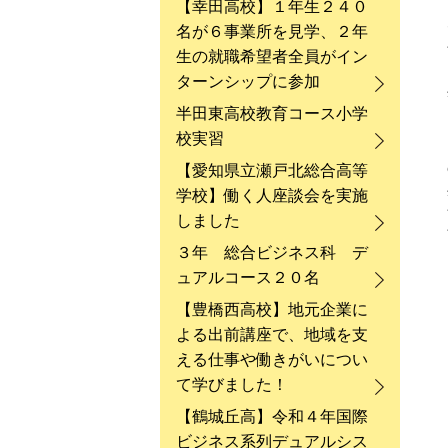
【幸田高校】１年生２４０
名が６事業所を見学、２年
生の就職希望者全員がイン
ターンシップに参加
半田東高校教育コース小学
校実習
【愛知県立瀬戸北総合高等
学校】働く人座談会を実施
しました
３年 総合ビジネス科 デ
ュアルコース２０名
【豊橋西高校】地元企業に
よる出前講座で、地域を支
える仕事や働きがいについ
て学びました！
【鶴城丘高】令和４年国際
ビジネス系列デュアルシス