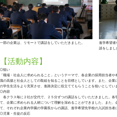
一部の企業は、リモートで講話をしていただきました。
進学希望者
談をしまし
【活動内容】
◎狙い
「職場・社会人に求められること」というテーマで、各企業の採用担当者や
識の高揚と社会人としての取組を知ることを目標としています。また、企業
の学生生活をより充実させ、進路決定に役立ててもらうことを狙いとしてい
◎内容
各クラス毎に２社が交代で、２５分ずつの講話をしていただきました。各
て、企業に求められる人材について理解を深めることができました、また、
て、それぞれ企業内学園の学園長からの講話、進学希望先学校の入試担当者
◎児童・生徒の反応