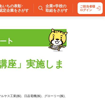
あいちの表彰･
企業×学校の
ご担当者様
ログイン
認定企業をさがす
取組をさがす
講座」実施しま
ルヤス工業(株)、日晶電機(株)、グローリー(株)、