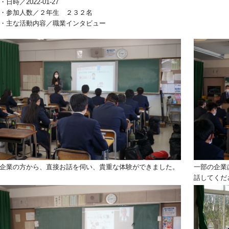
・日時／2022-01-27
・参加人数／２年生 ２３２名
・主な活動内容／職業インタビュー
企業の方から、直接お話を伺い、貴重な体験ができました。
一部の企業
話してくだ