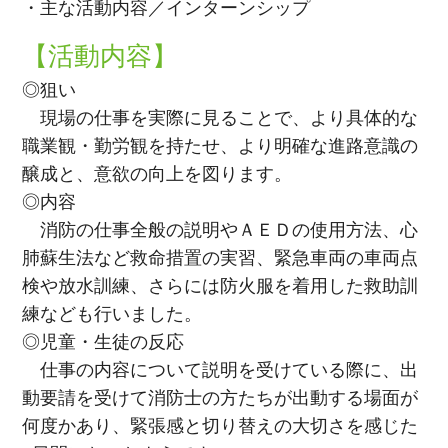
・主な活動内容／インターンシップ
【活動内容】
◎狙い
現場の仕事を実際に見ることで、より具体的な
職業観・勤労観を持たせ、より明確な進路意識の
醸成と、意欲の向上を図ります。
◎内容
消防の仕事全般の説明やＡＥＤの使用方法、心
肺蘇生法など救命措置の実習、緊急車両の車両点
検や放水訓練、さらには防火服を着用した救助訓
練なども行いました。
◎児童・生徒の反応
仕事の内容について説明を受けている際に、出
動要請を受けて消防士の方たちが出動する場面が
何度かあり、緊張感と切り替えの大切さを感じた