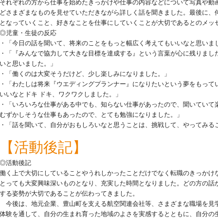
それぞれの方から仕事を始めたきっかけや仕事の内容などについて写真や動
どさまざまなものを見せていただきながら詳しく話を聞きました。最後に、
となっていくこと、好きなことを仕事にしていくことが大切であるとのメッ
◎児童・生徒の反応
・「今日の話を聞いて、将来のことをもっと幅広く考えてもいいなと思いま
・「『みんなで協力して大きな目標を達成する』という言葉が心に残りまし
いと思いました。」
・「働くのは大変そうだけど、少し楽しみになりました。」
・「わたしは将来『ウエディングプランナー』になりたいという夢をもって
いいなとドキ ドキ、ワクワクしました。」
・「いろいろな仕事がある中でも、知らない仕事があったので、聞いていて
むずかしそうな仕事もあったので、とても勉強になりました。」
・「話を聞いて、自分がおもしろいなと思うことは、挑戦して、やってみる
【活動後記】
◎活動後記
働く上で大切にしていることやうれしかったことだけでなく転職のきっかけ
とっても大変興味深いものとなり、充実した時間となりました。どの方の話
する姿勢が大切であることが伝わってきました。
今後は、地元企業、豊山町を支える航空関連会社等、さまざまな職場を見
体験を通して、自分の生まれ育った地域のよさを実感するとともに、自分の