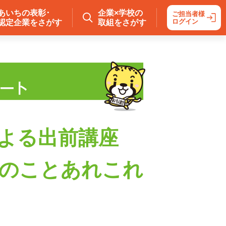
あいちの表彰･
企業×学校の
ご担当者様
ログイン
認定企業をさがす
取組をさがす
よる出前講座
のことあれこれ