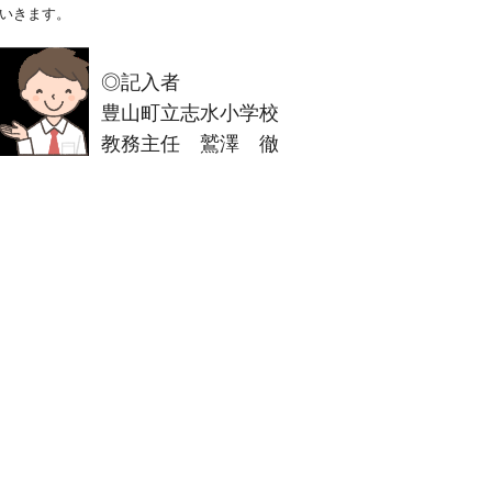
いきます。
◎記入者
豊山町立志水小学校
教務主任 鷲澤 徹