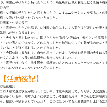
で、実際に子供たちと触れ合うことで、幼児教育に携わる職に就く覚悟を確
◎内容
様々な年齢の子どもたちと接することで、コミュニケーションを取ることの
様々な遊びを体験させていただきました。
◎児童・生徒の反応
・「園長先生からのお話で、幼稚園の先生はすごく大変だけど楽しい仕事と
気持ちが強くなりました。」
・「先生方と同じ動きをし、園児たちから“先生”と呼ばれ、働くという意識
・「ただ遊ぶのではなく、どのようにしたら勉強に少しでも繋がるのかなど
ていることを強く感じることができました。」
・「今回体験に参加して、自分が思っていたよりも何倍も幼稚園の先生は大
たくさんあり、今後の進路研究に参考になりました。」
・「園児だけでなく、先生同士、保護者の方とのコミュニケーションはとて
つをしにいける人になりたいと思いました。」
【活動後記】
◎活動後記
コロナ禍で感染状況が思わしくない中、体験を実施していただき、大変感謝
徒が多くいる中、毎年のように参加している生徒もおり、そのたびに体験内
ら、幅広い体験をさせていただき、この点についても大変感謝申し上げる次