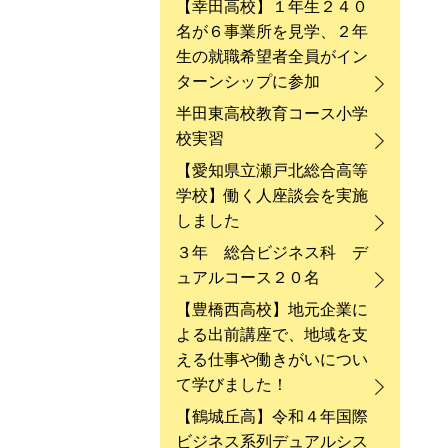
【幸田高校】１年生２４０
名が６事業所を見学、２年
生の就職希望者全員がイン
ターンシップに参加
半田東高校教育コース小学
校実習
【愛知県立瀬戸北総合高等
学校】働く人座談会を実施
しました
３年 総合ビジネス科 デ
ュアルコース２０名
【豊橋西高校】地元企業に
よる出前講座で、地域を支
える仕事や働きがいについ
て学びました！
【鶴城丘高】令和４年国際
ビジネス系列デュアルシス