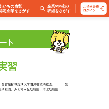
あいちの表彰･
企業×学校の
ご担当者様
ログイン
認定企業をさがす
取組をさがす
実習
園、名古屋柳城短期大学附属柳城幼稚園、 愛
葉幼稚園、みどりヶ丘幼稚園、港北幼稚園