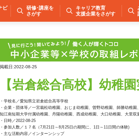
ナビ
研修･講座を
キャリア教育
さがす
支援企業をさがす
掲載日:2022-08-25
【岩倉総合高校】幼稚園
・学校名／愛知県立岩倉総合高等学校
・企業・団体等／一宮栽松幼稚園、おじま幼稚園、曽野幼稚園、師勝幼稚
知江南短期大学付属幼稚園、丹陽幼稚園、西成幼稚園、大口幼稚園、大里双
・日時／2022-08-25
・参加人数／１７名（7月21日～8月25日の期間に、1日～11日間の体験)
・主な活動内容／インターンシップ