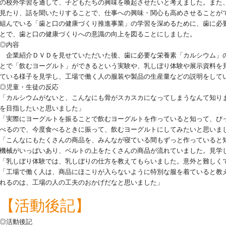
の校外学習を通して、子どもたちの興味を喚起させたいと考えました。また
見たり、話を聞いたりすることで、仕事への興味・関心も高めさせることが
組んでいる「歯と口の健康づくり推進事業」の学習を深めるために、歯に必
とで、歯と口の健康づくりへの意識の向上を図ることにしました。
◎内容
企業紹介ＤＶＤを見せていただいた後、歯に必要な栄養素「カルシウム」
とで「飲むヨーグルト」ができるという実験や、乳しぼり体験や展示資料を
ている様子を見学し、工場で働く人の服装や製品の生産量などの説明をして
◎児童・生徒の反応
「カルシウムがないと、こんなにも骨がスカスカになってしまうなんて知り
を目指したいと思いました」
「実際にヨーグルトを振ることで飲むヨーグルトを作っていると知って、び
べるので、今度食べるときに振って、飲むヨーグルトにしてみたいと思いま
「こんなにもたくさんの商品を、みんなが寝ている間もずっと作っていると
機械がいっぱいあり、ベルトの上をたくさんの商品が流れていました。見学
「乳しぼり体験では、乳しぼりの仕方を教えてもらいました。意外と難しく
「工場で働く人は、商品にほこりが入らないように特別な服を着ていると教
れるのは、工場の人の工夫のおかげだなと思いました」
【活動後記】
◎活動後記