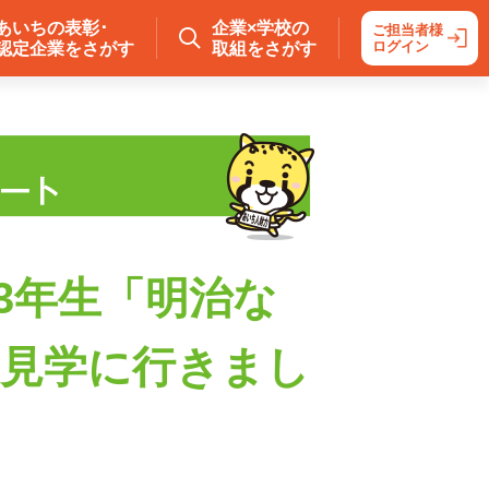
あいちの表彰･
企業×学校の
ご担当者様
ログイン
認定企業をさがす
取組をさがす
3年生「明治な
見学に行きまし