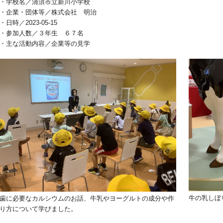
・学校名／清須市立新川小学校
・企業・団体等／株式会社 明治
・日時／2023-05-15
・参加人数／３年生 ６７名
・主な活動内容／企業等の見学
牛の乳しぼ
歯に必要なカルシウムのお話、牛乳やヨーグルトの成分や作
り方について学びました。