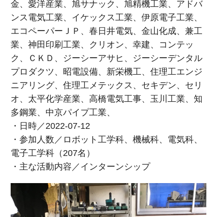
金、愛洋産業、旭サナック、旭精機工業、アドバ
ンス電気工業、イケックス工業、伊原電子工業、
エコペーパーＪＰ、春日井電気、金山化成、兼工
業、神田印刷工業、クリオン、幸建、コンテッ
ク、ＣＫＤ、ジーシーアサヒ、ジーシーデンタル
プロダクツ、昭電設備、新栄機工、住理工エンジ
ニアリング、住理工メテックス、セキデン、セリ
オ、太平化学産業、高橋電気工事、玉川工業、知
多鋼業、中京パイプ工業、
・日時／2022-07-12
・参加人数／ロボット工学科、機械科、電気科、
電子工学科（207名）
・主な活動内容／インターンシップ