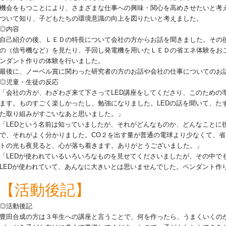
機会をもつことにより、さまざまな仕事への興味・関心を高めさせたいと考
ついて知り、子どもたちの環境意識の向上を図りたいと考えました。
◎内容
自己紹介の後、ＬＥＤの特長について会社の方からお話を聞きました。その
の（信号機など）を見たり、手回し発電機を用いたＬＥＤの省エネ体験をお
ンダント作りの体験を行いました。
最後に、ノーベル賞に関わった研究者の方のお話や会社の仕事についてのお
◎児童・生徒の反応
「会社の方が、わざわざ来て下さってLED講座をしてくださり、このための
ます。ものすごく楽しかったし、勉強になりました。LEDの話を聞いて、た
た取り組みがすごいなあと思いました。」
「LEDという名前は知っていましたが、それがどんなものか、どんなことに
で、それがよく分かりました。CO２を出す量が普通の電球より少なくて、
トの光も夜見ると、心が落ち着きます。ありがとうございました。」
「LEDが使われているいろいろなものを見せてくださいましたが、その中で
LEDが使われていて、あんなに大きいとは思いませんでした。ペンダント作
【活動後記】
◎活動後記
豊田合成の方は３年生への講座と言うことで、何を作ったら、うまくいくの