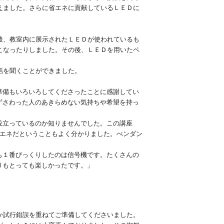
えました。さらに省エネに貢献しているＬＥＤに
後、教室内に展示されたＬＥＤが使われているも
こなったりしました。その後、ＬＥＤを用いたペ
話を聞くことができました。
準備もいろいろしてくださったことに感謝してい
ずさわった人のあきらめない気持ちや希望を持っ
役立っているのか知りませんでした。この講座
省エネだということもよく分かりました。ぺンダン
も１番びっくりしたのは信号機です。たくさんの
りもとっても楽しかったです。」
か試行錯誤を重ねてご準備してくださいました。