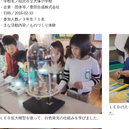
・学校名／稲沢市立大塚小学校
・企業・団体等／豊田合成株式会社
・日時／2016-02-10
・参加人数／３年生７１名
・主な活動内容／ものづくり体験
ＬＥＤの入
た。
ＬＥＤ拡大模型を使って、白色発光の仕組みを学びました。